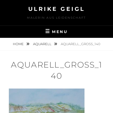
Skip
ULRIKE GEIGL
to
content
MALERIN AUS LEIDENSCHAFT
MENU
HOME
AQUARELL
AQUARELL_GROSS_140
AQUARELL_GROSS_1
40