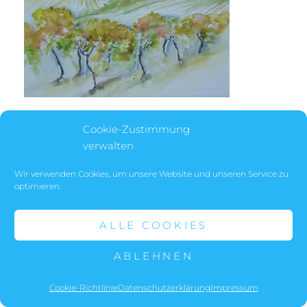
Cookie-Zustimmung
verwalten
Wir verwenden Cookies, um unsere Website und unseren Service zu
COPYRIGHT © 2026
ULRIKE GEIGL
. ALL RIGHTS
optimieren.
RESERVED.
DATENSCHUTZERKLÄRUNG
|
FOTOGRAFIE BY
CATCH THEMES
ALLE COOKIES
ABLEHNEN
Cookie-Richtlinie
Datenschutzerklärung
Impressum